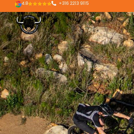
4.8
+316 2213 9115