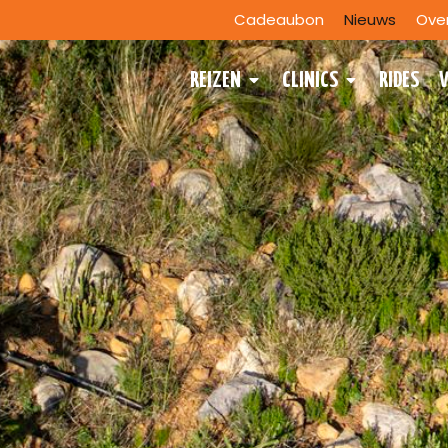
Cadeaubon
Nieuws
Ove
REIZEN
CLINICS
RIDES