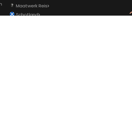
ch
Maatwerk Reis
Schotland
Schotse Hooglanden
Wales
Bikepark Leogang, Oostenrijk
Jeugd Bikepark Camp, Oostenrijk
Harz, Duitsland
Luxemburg, Trails Weekend
Skills Weekend Luxemburg
MTB Clinics
MTB Rides
Privé clinic
Cadeaubon
Over ons
ving
Contact