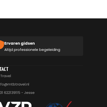
Ervaren gidsen
Altijd professionele begeleiding
TACT
Travel
nfo@mtbtravel.nl
31 622139115 - Jesse