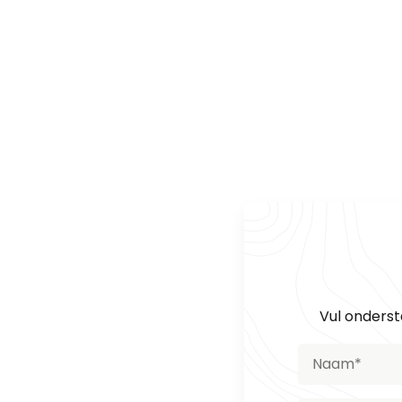
MTB met b
Vul onderst