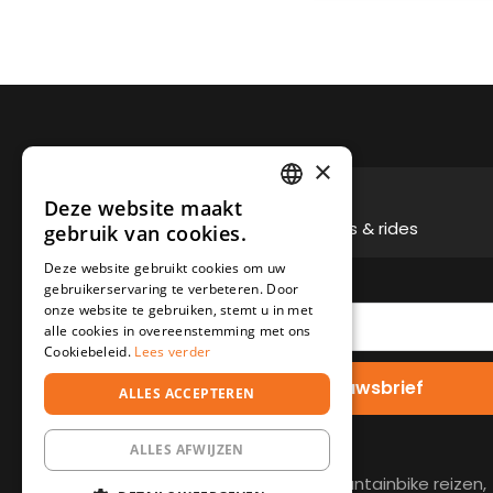
×
100% rijplezier
Deze website maakt
DUTCH
De vetste reizen, clinics & rides
gebruik van cookies.
DEUTSCH
Deze website gebruikt cookies om uw
gebruikerservaring te verbeteren. Door
onze website te gebruiken, stemt u in met
alle cookies in overeenstemming met ons
Cookiebeleid.
Lees verder
Inschrijven nieuwsbrief
ALLES ACCEPTEREN
ALLES AFWIJZEN
OVER MTB TRAVEL
Wij zijn gespecialiseerd in Mountainbike reizen,