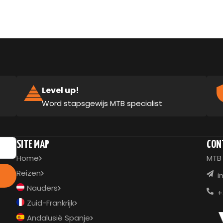
Level up!
Word stapsgewijs MTB specialist
SITE MAP
CON
Home
MTB 
Reizen
i
Nauders
+
Zuid-Frankrijk
Andalusië Spanje