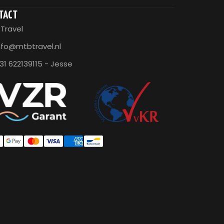
TACT
Travel
nfo@mtbtravel.nl
31 622139115 - Jesse