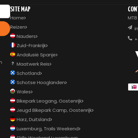
SITE MAP
CON
Home
MTB 
Reizen
i
Nauders
+
Zuid-Frankrijk
Andalusië Spanje
ch
Maatwerk Reis
Schotland
Schotse Hooglanden
Wales
Bikepark Leogang, Oostenrijk
Jeugd Bikepark Camp, Oostenrijk
Harz, Duitsland
Luxemburg, Trails Weekend
Skills Weekend Luxemburg