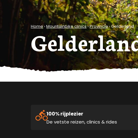
Home
›
Mountainbike clinics
›
Provincie
›
Gelderland
Gelderlan
100% rijplezier
De vetste reizen, clinics & rides