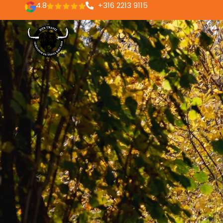
4.8
+316 2213 9115