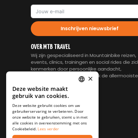
Inschrijven nieuwsbrief
OVER MTB TRAVEL
Wij zijn gespecialiseerd in Mountainbike reizen,
events, clinics, trainingen en social rides die zi
kenmerken door persoonlijke aandacht,
ontspannen sfeer en natuurlijk de allermooiste
×
trails.
Deze website maakt
DUTCH
PARTNERS
gebruik van cookies.
DEUTSCH
Deze website gebruikt cookies om uw
gebruikerservaring te verbeteren. Door
onze website te gebruiken, stemt u in met
alle cookies in overeenstemming met ons
Cookiebeleid.
Lees verder