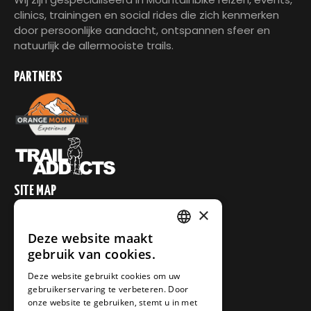
clinics, trainingen en social rides die zich kenmerken
door persoonlijke aandacht, ontspannen sfeer en
natuurlijk de allermooiste trails.
PARTNERS
SITE MAP
×
Home
Reizen
Deze website maakt
DUTCH
gebruik van cookies.
Nauders
DEUTSCH
Zuid-Frankrijk
Deze website gebruikt cookies om uw
gebruikerservaring te verbeteren. Door
Andalusië Spanje
onze website te gebruiken, stemt u in met