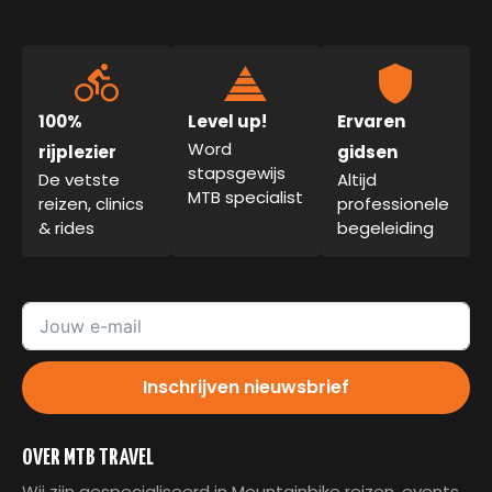
100%
Level up!
Ervaren
Word
rijplezier
gidsen
stapsgewijs
De vetste
Altijd
MTB specialist
reizen, clinics
professionele
& rides
begeleiding
Inschrijven nieuwsbrief
OVER MTB TRAVEL
Wij zijn gespecialiseerd in Mountainbike reizen, events,