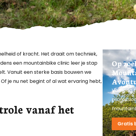
lheid of kracht. Het draait om techniek,
Op zoe
jdens een mountainbike clinic leer je stap
Mount
elt. Vanuit een sterke basis bouwen we
Avontu
f je nu net begint of al wat ervaring hebt,
Van jong t
profession
trole vanaf het
mountainbi
Gratis