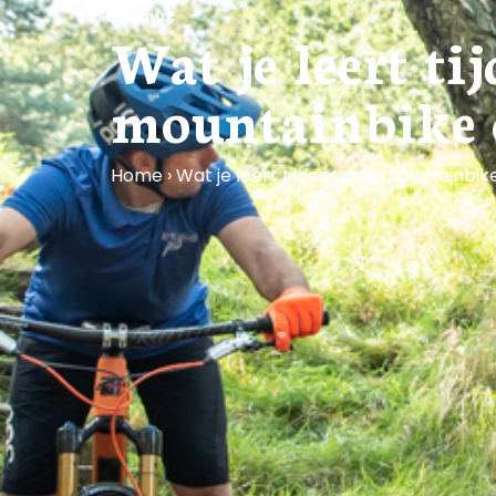
Nieuws
Wat je leert ti
mountainbike 
Home
›
Wat je leert tijdens een mountainbike