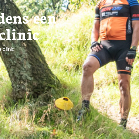
jdens een
clinic
 clinic