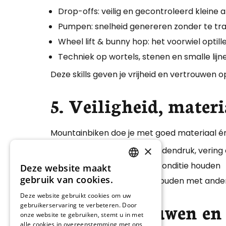
Drop-offs: veilig en gecontroleerd kleine 
Pumpen: snelheid genereren zonder te t
Wheel lift & bunny hop: het voorwiel optil
Techniek op wortels, stenen en smalle lijne
Deze skills geven je vrijheid en vertrouwen o
5. Veiligheid, mater
Mountainbiken doe je met goed materiaal é
×
Materiaalkeuze: helm, bandendruk, vering 
Onderhoud: je fiets in topconditie houden
Deze website maakt
DUTCH
gebruik van cookies.
Trail etiquette: rekening houden met ande
DEUTSCH
Deze website gebruikt cookies om uw
6. Zelfvertrouwen en
gebruikerservaring te verbeteren. Door
onze website te gebruiken, stemt u in met
alle cookies in overeenstemming met ons