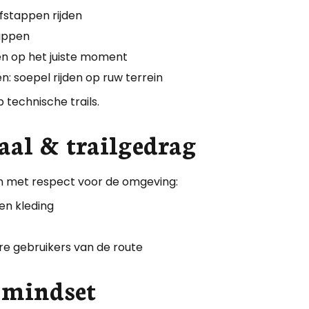
afstappen rijden
rappen
len op het juiste moment
n: soepel rijden op ruw terrein
p technische trails.
iaal & trailgedrag
n met respect voor de omgeving:
en kleding
re gebruikers van de route
 mindset