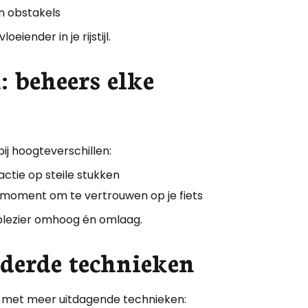
en obstakels
eiender in je rijstijl.
 beheers elke
ij hoogteverschillen:
actie op steile stukken
e moment om te vertrouwen op je fiets
t plezier omhoog én omlaag.
rderde technieken
ag met meer uitdagende technieken: