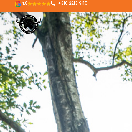
4.8
+316 2213 9115