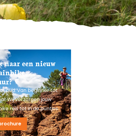
k naar een nieuw
ainbike
ur?
ot oud. Van beginner tot
al. Wij verzorgen jouw
ke reis tot in de puntjes.
 brochure