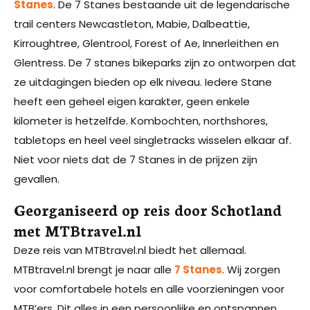
Stanes
. De 7 Stanes bestaande uit de legendarische
trail centers Newcastleton, Mabie, Dalbeattie,
Kirroughtree, Glentrool, Forest of Ae, Innerleithen en
Glentress. De 7 stanes bikeparks zijn zo ontworpen dat
ze uitdagingen bieden op elk niveau. Iedere Stane
heeft een geheel eigen karakter, geen enkele
kilometer is hetzelfde. Kombochten, northshores,
tabletops en heel veel singletracks wisselen elkaar af.
Niet voor niets dat de 7 Stanes in de prijzen zijn
gevallen.
Georganiseerd op reis door Schotland
met MTBtravel.nl
Deze reis van MTBtravel.nl biedt het allemaal.
MTBtravel.nl brengt je naar alle
7 Stanes
. Wij zorgen
voor comfortabele hotels en alle voorzieningen voor
MTB’ers. Dit alles in een persoonlijke en ontspannen