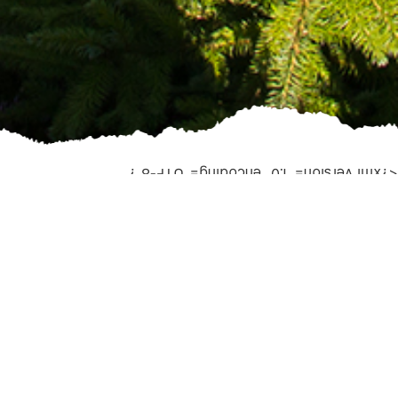
<?xml version="1.0" encoding="UTF-8"?