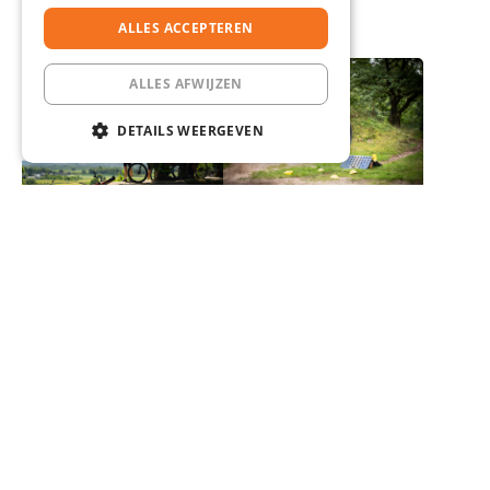
ALLES ACCEPTEREN
ALLES AFWIJZEN
DETAILS WEERGEVEN
STRIKT NOODZAKELIJK
PRESTATIE
TARGETING
FUNCTIONEEL
Strikt noodzakelijk
Prestatie
Targeting
Functioneel
Strikt noodzakelijke cookies maken de
kernfunctionaliteiten van de website mogelijk,