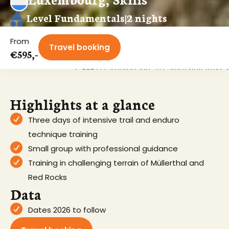
Level Fundamentals
|
2 nights
From
Travel booking
€595,-
<?xml version="1.0" encoding="UTF-8"?
Highlights at a glance
Three days of intensive trail and enduro
technique training
Small group with professional guidance
Training in challenging terrain of Müllerthal and
Red Rocks
Data
Dates 2026 to follow