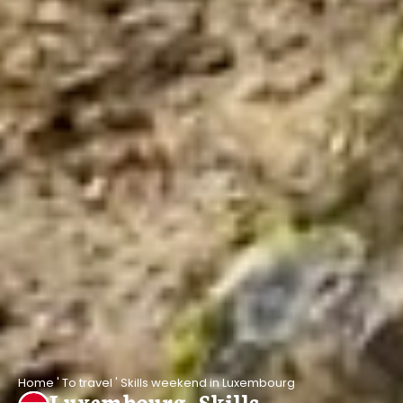
Home
'
To travel
'
Skills weekend in Luxembourg
Luxembourg, Skills